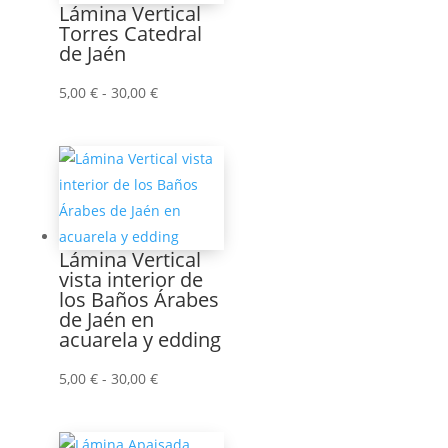
3,00 €
Lámina Vertical
hasta
Torres Catedral
de Jaén
55,00 €
Rango
5,00
€
-
30,00
€
de
precios:
desde
5,00 €
hasta
30,00 €
Lámina Vertical
vista interior de
los Baños Árabes
de Jaén en
acuarela y edding
Rango
5,00
€
-
30,00
€
de
precios: