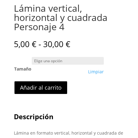
Lámina vertical,
horizontal y cuadrada
Personaje 4
Rango
5,00
€
-
30,00
€
de
precios:
desde
Tamaño
5,00 €
Limpiar
hasta
30,00 €
Añadir al carrito
Descripción
Lámina en formato vertical, horizontal y cuadrada de