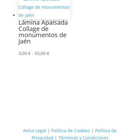
desde
5,00 €
hasta
Lámina Apaisada
30,00 €
Collage de
monumentos de
Jaén
Rango
3,00
€
-
55,00
€
de
precios:
desde
3,00 €
hasta
55,00 €
Aviso Legal
|
Política de Cookies
|
Política de
Privacidad
|
Términos y Condiciones