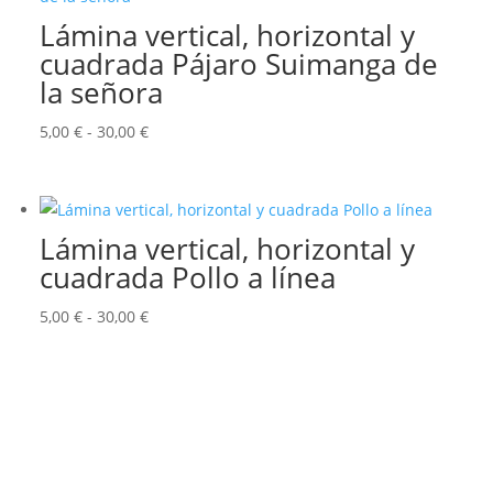
5,00 €
Lámina vertical, horizontal y
hasta
cuadrada Pájaro Suimanga de
30,00 €
la señora
Rango
5,00
€
-
30,00
€
de
precios:
desde
Lámina vertical, horizontal y
5,00 €
cuadrada Pollo a línea
hasta
30,00 €
Rango
5,00
€
-
30,00
€
de
precios:
desde
5,00 €
hasta
30,00 €