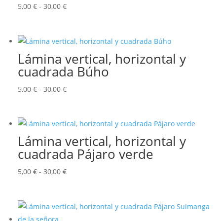
Rango
5,00
€
-
30,00
€
de
precios:
desde
Lámina vertical, horizontal y
5,00 €
cuadrada Búho
hasta
30,00 €
Rango
5,00
€
-
30,00
€
de
precios:
desde
Lámina vertical, horizontal y
5,00 €
cuadrada Pájaro verde
hasta
30,00 €
Rango
5,00
€
-
30,00
€
de
precios:
desde