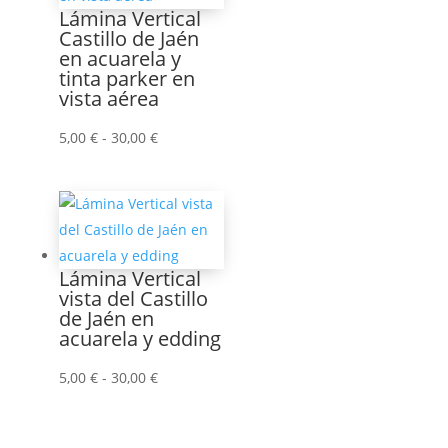
55,00 €
Lámina Vertical
Castillo de Jaén
en acuarela y
tinta parker en
vista aérea
Rango
5,00
€
-
30,00
€
de
precios:
desde
5,00 €
hasta
Lámina Vertical
30,00 €
vista del Castillo
de Jaén en
acuarela y edding
Rango
5,00
€
-
30,00
€
de
precios: