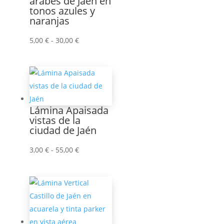
árabes de Jaén en
tonos azules y
naranjas
Rango
5,00
€
-
30,00
€
de
precios:
desde
5,00 €
hasta
Lámina Apaisada
30,00 €
vistas de la
ciudad de Jaén
Rango
3,00
€
-
55,00
€
de
precios:
desde
3,00 €
hasta